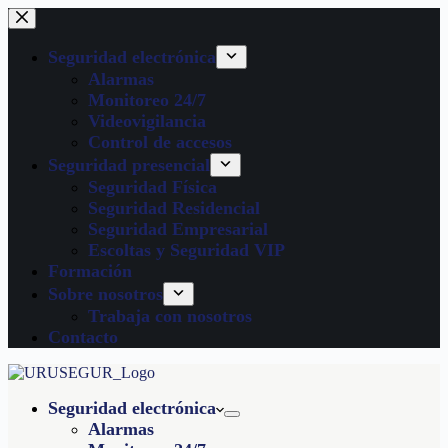
Seguridad electrónica
Alarmas
Monitoreo 24/7
Videovigilancia
Control de accesos
Seguridad presencial
Seguridad Física
Seguridad Residencial
Seguridad Empresarial
Escoltas y Seguridad VIP
Formación
Sobre nosotros
Trabaja con nosotros
Contacto
Seguridad electrónica
Alarmas