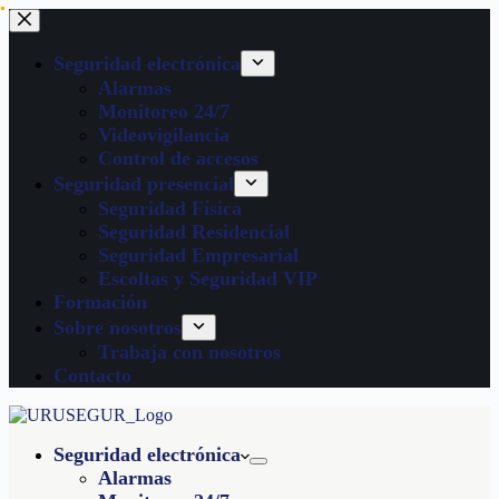
Seguridad electrónica
Alarmas
Monitoreo 24/7
Videovigilancia
Control de accesos
Seguridad presencial
Seguridad Física
Seguridad Residencial
Seguridad Empresarial
Escoltas y Seguridad VIP
Formación
Sobre nosotros
Trabaja con nosotros
Contacto
Seguridad electrónica
Alarmas