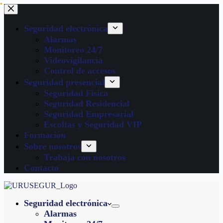
Seguridad electrónica
Alarmas
Monitoreo 24/7
Videovigilancia
Control de accesos
Seguridad presencial
Seguridad Física
Seguridad Residencial
Seguridad Empresarial
Escoltas y Seguridad VIP
Formación
Sobre nosotros
Trabaja con nosotros
Contacto
Seguridad electrónica
Alarmas