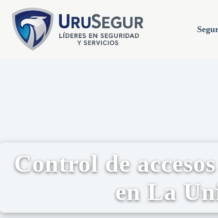
Segur
Control de accesos
en La Un