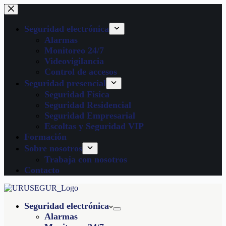
Seguridad electrónica
Alarmas
Monitoreo 24/7
Videovigilancia
Control de accesos
Seguridad presencial
Seguridad Física
Seguridad Residencial
Seguridad Empresarial
Escoltas y Seguridad VIP
Formación
Sobre nosotros
Trabaja con nosotros
Contacto
Seguridad electrónica
Alarmas