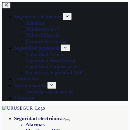
Seguridad electrónica
Alarmas
Monitoreo 24/7
Videovigilancia
Control de accesos
Seguridad presencial
Seguridad Física
Seguridad Residencial
Seguridad Empresarial
Escoltas y Seguridad VIP
Formación
Sobre nosotros
Trabaja con nosotros
Contacto
Seguridad electrónica
Alarmas