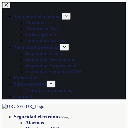
Seguridad electrónica
Alarmas
Monitoreo 24/7
Videovigilancia
Control de accesos
Seguridad presencial
Seguridad Física
Seguridad Residencial
Seguridad Empresarial
Escoltas y Seguridad VIP
Formación
Sobre nosotros
Trabaja con nosotros
Contacto
Seguridad electrónica
Alarmas