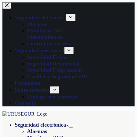
Seguridad electrónica
Alarmas
Monitoreo 24/7
Videovigilancia
Control de accesos
Seguridad presencial
Seguridad Física
Seguridad Residencial
Seguridad Empresarial
Escoltas y Seguridad VIP
Formación
Sobre nosotros
Trabaja con nosotros
Contacto
Seguridad electrónica
Alarmas