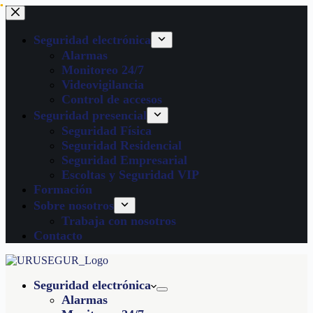
Seguridad electrónica
Alarmas
Monitoreo 24/7
Videovigilancia
Control de accesos
Seguridad presencial
Seguridad Física
Seguridad Residencial
Seguridad Empresarial
Escoltas y Seguridad VIP
Formación
Sobre nosotros
Trabaja con nosotros
Contacto
Seguridad electrónica
Alarmas