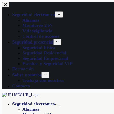
Seguridad electrónica
Alarmas
Monitoreo 24/7
Videovigilancia
Control de accesos
Seguridad presencial
Seguridad Física
Seguridad Residencial
Seguridad Empresarial
Escoltas y Seguridad VIP
Formación
Sobre nosotros
Trabaja con nosotros
Contacto
Seguridad electrónica
Alarmas