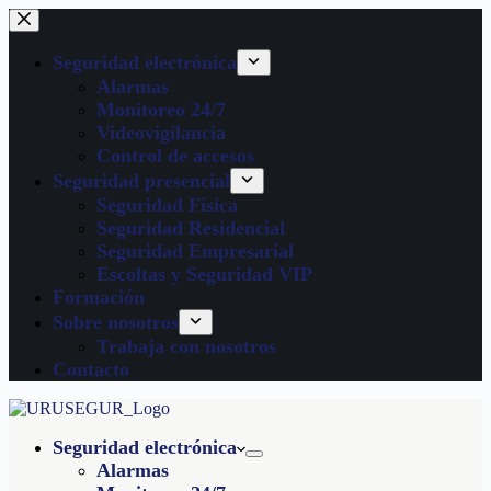
Seguridad electrónica
Alarmas
Monitoreo 24/7
Videovigilancia
Control de accesos
Seguridad presencial
Seguridad Física
Seguridad Residencial
Seguridad Empresarial
Escoltas y Seguridad VIP
Formación
Sobre nosotros
Trabaja con nosotros
Contacto
Seguridad electrónica
Alarmas