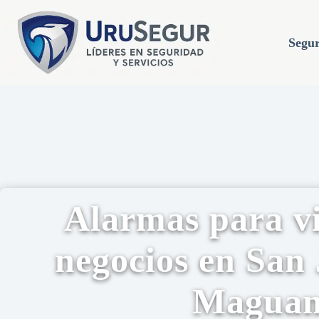
Segur
Alarmas para vi
negocios en San 
Magua