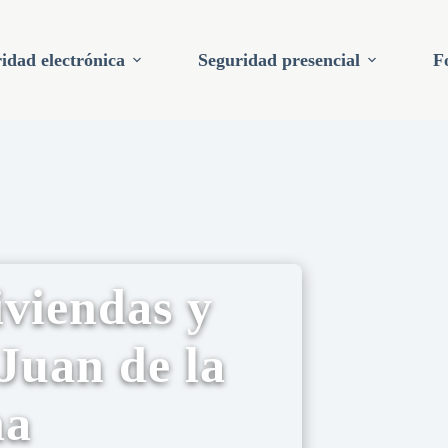
idad electrónica
Seguridad presencial
F
viendas y
Juan de la
na