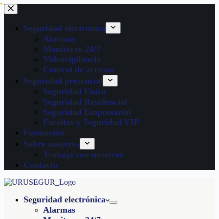
Seguridad electrónica
Alarmas
Monitoreo 24/7
Videovigilancia
Control de accesos
Seguridad presencial
Seguridad Física
Seguridad Residencial
Seguridad Empresarial
Escoltas y Seguridad VIP
Formación
Sobre nosotros
Trabaja con nosotros
Contacto
Seguridad electrónica
Alarmas