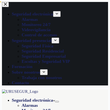
Seguridad electrónica
Alarmas
Monitoreo 24/7
Videovigilancia
Control de accesos
Seguridad presencial
Seguridad Física
Seguridad Residencial
Seguridad Empresarial
Escoltas y Seguridad VIP
Formación
Sobre nosotros
Trabaja con nosotros
Contacto
Seguridad electrónica
Alarmas