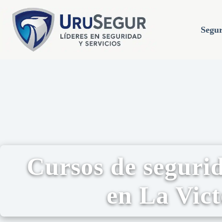
Segur
Cursos de seguri
en La Vict