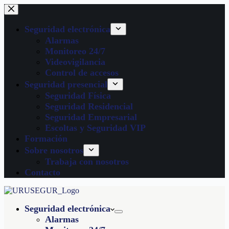
Seguridad electrónica
Alarmas
Monitoreo 24/7
Videovigilancia
Control de accesos
Seguridad presencial
Seguridad Física
Seguridad Residencial
Seguridad Empresarial
Escoltas y Seguridad VIP
Formación
Sobre nosotros
Trabaja con nosotros
Contacto
Seguridad electrónica
Alarmas