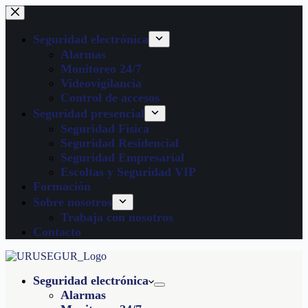
Seguridad electrónica
Alarmas
Monitoreo 24/7
Videovigilancia
Control de accesos
Seguridad presencial
Seguridad Física
Seguridad Residencial
Seguridad Empresarial
Escoltas y Seguridad VIP
Formación
Sobre nosotros
Trabaja con nosotros
Contacto
Seguridad electrónica
Alarmas