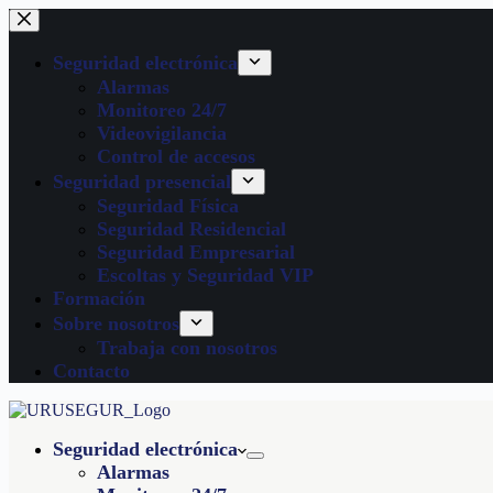
Seguridad electrónica
Alarmas
Monitoreo 24/7
Videovigilancia
Control de accesos
Seguridad presencial
Seguridad Física
Seguridad Residencial
Seguridad Empresarial
Escoltas y Seguridad VIP
Formación
Sobre nosotros
Trabaja con nosotros
Contacto
Seguridad electrónica
Alarmas