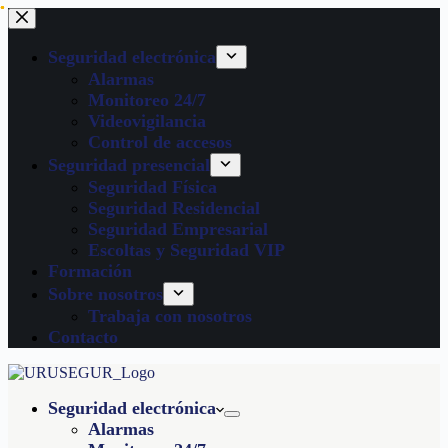
Seguridad electrónica
Alarmas
Monitoreo 24/7
Videovigilancia
Control de accesos
Seguridad presencial
Seguridad Física
Seguridad Residencial
Seguridad Empresarial
Escoltas y Seguridad VIP
Formación
Sobre nosotros
Trabaja con nosotros
Contacto
Seguridad electrónica
Alarmas