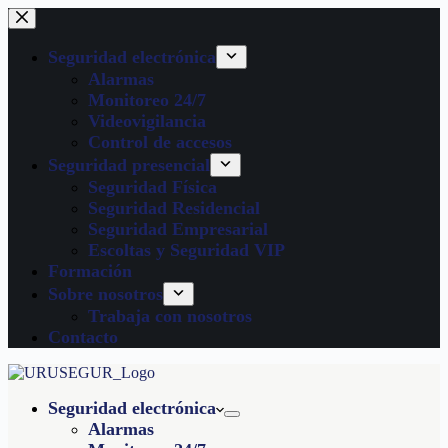
Seguridad electrónica
Alarmas
Monitoreo 24/7
Videovigilancia
Control de accesos
Seguridad presencial
Seguridad Física
Seguridad Residencial
Seguridad Empresarial
Escoltas y Seguridad VIP
Formación
Sobre nosotros
Trabaja con nosotros
Contacto
Seguridad electrónica
Alarmas