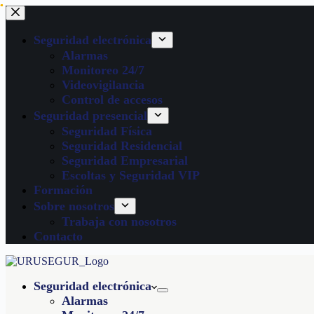
Seguridad electrónica
Alarmas
Monitoreo 24/7
Videovigilancia
Control de accesos
Seguridad presencial
Seguridad Física
Seguridad Residencial
Seguridad Empresarial
Escoltas y Seguridad VIP
Formación
Sobre nosotros
Trabaja con nosotros
Contacto
Seguridad electrónica
Alarmas