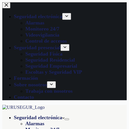
Seguridad electrónica
Alarmas
Monitoreo 24/7
Videovigilancia
Control de accesos
Seguridad presencial
Seguridad Física
Seguridad Residencial
Seguridad Empresarial
Escoltas y Seguridad VIP
Formación
Sobre nosotros
Trabaja con nosotros
Contacto
Seguridad electrónica
Alarmas