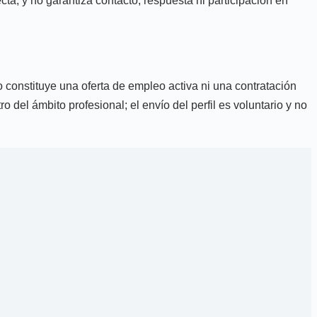
ta, y no garantiza contacto, respuesta ni participación en
o constituye una oferta de empleo activa ni una contratación
o del ámbito profesional; el envío del perfil es voluntario y no