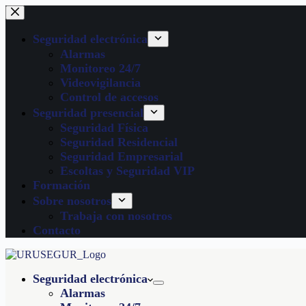
Seguridad electrónica
Alarmas
Monitoreo 24/7
Videovigilancia
Control de accesos
Seguridad presencial
Seguridad Física
Seguridad Residencial
Seguridad Empresarial
Escoltas y Seguridad VIP
Formación
Sobre nosotros
Trabaja con nosotros
Contacto
Seguridad electrónica
Alarmas