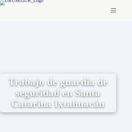
Trabajo de guardia de
seguridad en Santa
Catarina Ixtahuacán