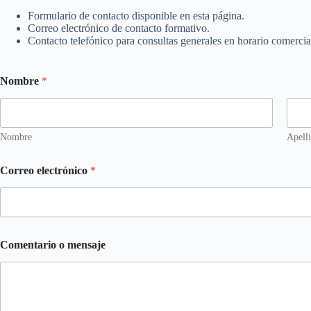
Formulario de contacto disponible en esta página.
Correo electrónico de contacto formativo.
Contacto telefónico para consultas generales en horario comercia
Nombre
*
Nombre
Apell
Correo electrónico
*
o
Comentario o mensaje
N
o
m
b
r