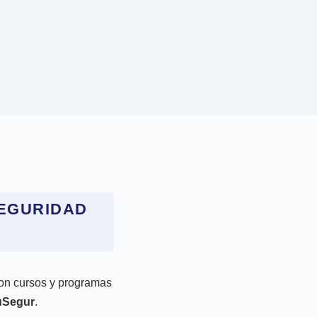
SEGURIDAD
con cursos y programas
uSegur
.