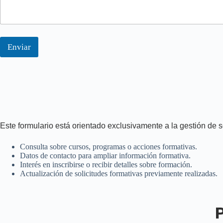
e
C
o
m
e
Enviar
n
t
a
r
i
o
Este formulario está orientado exclusivamente a la gestión de 
Consulta sobre cursos, programas o acciones formativas.
Datos de contacto para ampliar información formativa.
Interés en inscribirse o recibir detalles sobre formación.
Actualización de solicitudes formativas previamente realizadas.
P