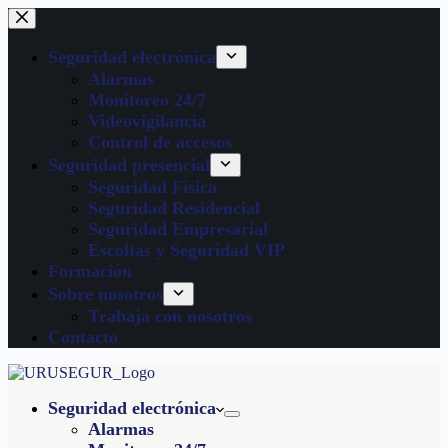
Seguridad electrónica
Alarmas
Monitoreo 24/7
Videovigilancia
Control de accesos
Seguridad presencial
Seguridad Física
Seguridad Residencial
Seguridad Empresarial
Escoltas y Seguridad VIP
Formación
Sobre nosotros
Trabaja con nosotros
Contacto
Seguridad electrónica
Alarmas