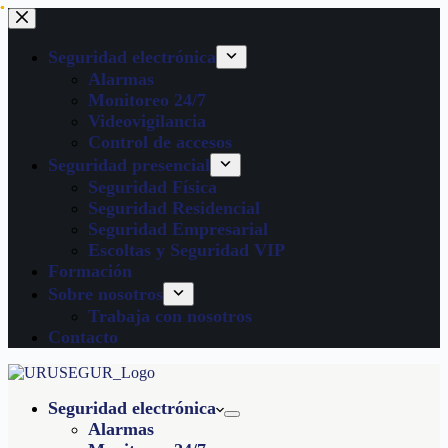
Seguridad electrónica
Alarmas
Monitoreo 24/7
Videovigilancia
Control de accesos
Seguridad presencial
Seguridad Física
Seguridad Residencial
Seguridad Empresarial
Escoltas y Seguridad VIP
Formación
Sobre nosotros
Trabaja con nosotros
Contacto
Seguridad electrónica
Alarmas