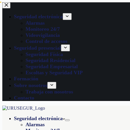
Seguridad electrónica
Alarmas
Monitoreo 24/7
Videovigilancia
Control de accesos
Seguridad presencial
Seguridad Física
Seguridad Residencial
Seguridad Empresarial
Escoltas y Seguridad VIP
Formación
Sobre nosotros
Trabaja con nosotros
Contacto
Seguridad electrónica
Alarmas