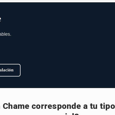
e
ables.
talación
 Chame corresponde a tu tipo 