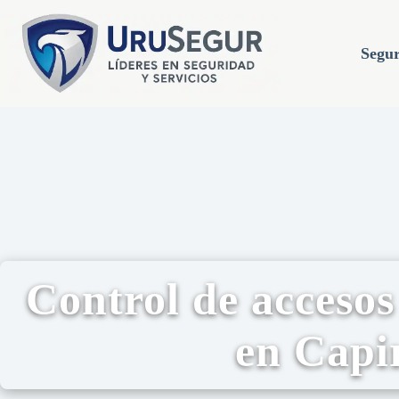
Segur
Control de accesos
en Capi