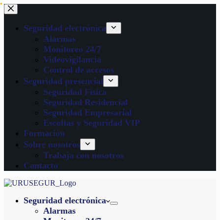
Seguridad electrónica
Alarmas
Monitoreo 24/7
Videovigilancia
Control de accesos
Seguridad presencial
Seguridad Física
Seguridad Residencial
Seguridad Empresarial
Escoltas y Seguridad VIP
Formación
Sobre nosotros
Trabaja con nosotros
Contacto
Seguridad electrónica
Alarmas