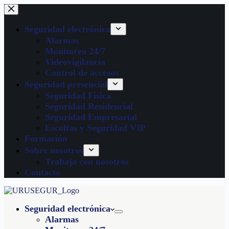
Seguridad electrónica
Alarmas
Monitoreo 24/7
Videovigilancia
Control de accesos
Seguridad presencial
Seguridad Física
Seguridad Residencial
Seguridad Empresarial
Escoltas y Seguridad VIP
Formación
Sobre nosotros
Trabaja con nosotros
Contacto
Seguridad electrónica
Alarmas