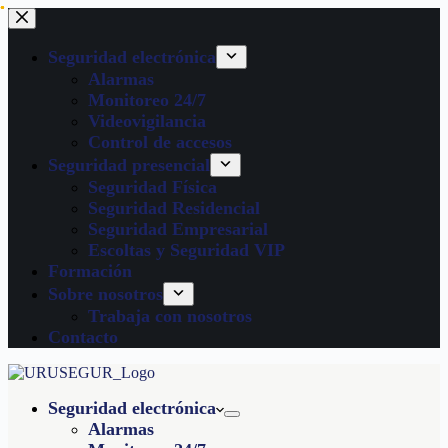
Seguridad electrónica
Alarmas
Monitoreo 24/7
Videovigilancia
Control de accesos
Seguridad presencial
Seguridad Física
Seguridad Residencial
Seguridad Empresarial
Escoltas y Seguridad VIP
Formación
Sobre nosotros
Trabaja con nosotros
Contacto
Seguridad electrónica
Alarmas