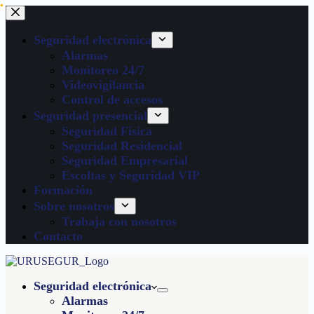
Seguridad electrónica
Alarmas
Monitoreo 24/7
Videovigilancia
Control de accesos
Seguridad presencial
Seguridad Física
Seguridad Residencial
Seguridad Empresarial
Escoltas y Seguridad VIP
Formación
Sobre nosotros
Trabaja con nosotros
Contacto
Seguridad electrónica
Alarmas