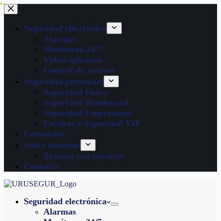
Seguridad electrónica
Alarmas
Monitoreo 24/7
Videovigilancia
Control de accesos
Seguridad presencial
Seguridad Física
Seguridad Residencial
Seguridad Empresarial
Escoltas y Seguridad VIP
Formación
Sobre nosotros
Trabaja con nosotros
Contacto
Seguridad electrónica
Alarmas