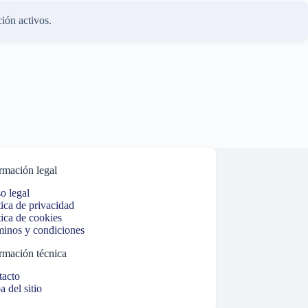
ión activos.
rmación legal
o legal
tica de privacidad
tica de cookies
inos y condiciones
rmación técnica
tacto
 del sitio