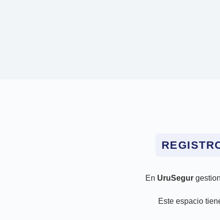
REGISTRO
En
UruSegur
gestion
Este espacio tien