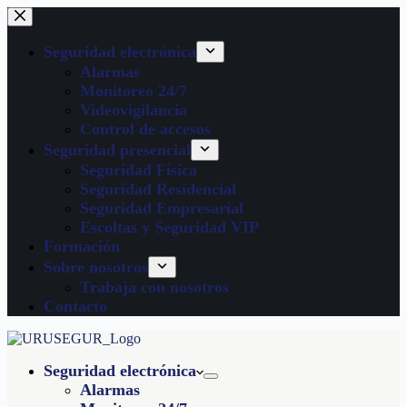
Seguridad electrónica
Alarmas
Monitoreo 24/7
Videovigilancia
Control de accesos
Seguridad presencial
Seguridad Física
Seguridad Residencial
Seguridad Empresarial
Escoltas y Seguridad VIP
Formación
Sobre nosotros
Trabaja con nosotros
Contacto
Seguridad electrónica
Alarmas