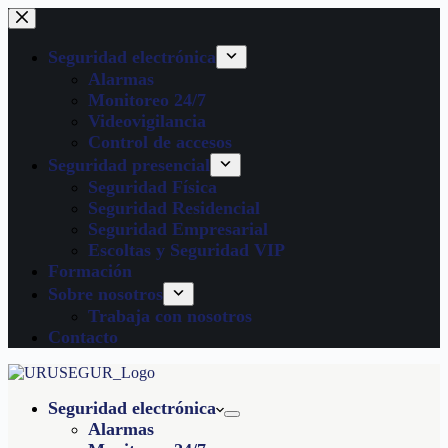
Seguridad electrónica
Alarmas
Monitoreo 24/7
Videovigilancia
Control de accesos
Seguridad presencial
Seguridad Física
Seguridad Residencial
Seguridad Empresarial
Escoltas y Seguridad VIP
Formación
Sobre nosotros
Trabaja con nosotros
Contacto
Seguridad electrónica
Alarmas