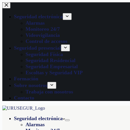
Seguridad electrónica
Alarmas
Monitoreo 24/7
Videovigilancia
Control de accesos
Seguridad presencial
Seguridad Física
Seguridad Residencial
Seguridad Empresarial
Escoltas y Seguridad VIP
Formación
Sobre nosotros
Trabaja con nosotros
Contacto
Seguridad electrónica
Alarmas