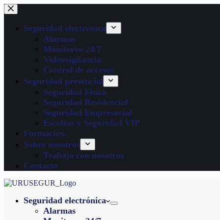
Seguridad electrónica
Alarmas
Monitoreo 24/7
Videovigilancia
Control de accesos
Seguridad presencial
Seguridad Física
Seguridad Residencial
Seguridad Empresarial
Escoltas y Seguridad VIP
Formación
Sobre nosotros
Trabaja con nosotros
Contacto
Seguridad electrónica
Alarmas