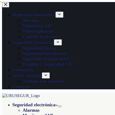
Seguridad electrónica
Alarmas
Monitoreo 24/7
Videovigilancia
Control de accesos
Seguridad presencial
Seguridad Física
Seguridad Residencial
Seguridad Empresarial
Escoltas y Seguridad VIP
Formación
Sobre nosotros
Trabaja con nosotros
Contacto
Seguridad electrónica
Alarmas